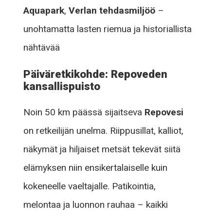
Aquapark
,
Verlan tehdasmiljöö
–
unohtamatta lasten riemua ja historiallista
nähtävää
Päiväretkikohde: Repoveden
kansallispuisto
Noin 50 km päässä sijaitseva
Repovesi
on retkeilijän unelma. Riippusillat, kalliot,
näkymät ja hiljaiset metsät tekevät siitä
elämyksen niin ensikertalaiselle kuin
kokeneelle vaeltajalle. Patikointia,
melontaa ja luonnon rauhaa – kaikki