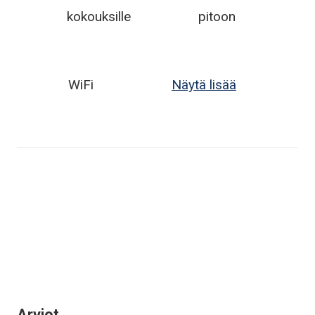
kokouksille
pitoon
WiFi
Näytä lisää
Arviot